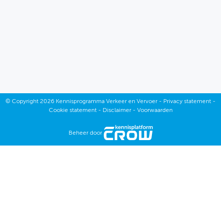
©
Copyright
2026 Kennisprogramma Verkeer en Vervoer -
Privacy statement
-
Cookie statement
-
Disclaimer
-
Voorwaarden
Beheer door