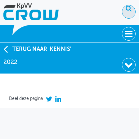
OVER KPVV
TERUG NAAR 'KENNIS'
2022
NIEUWS
KENNIS
NETWERK V&V
Deel deze pagina