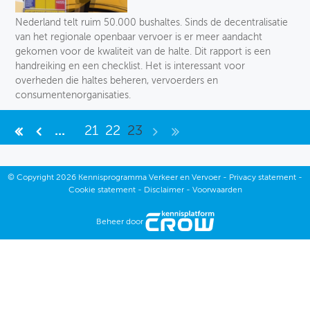
Toegankelijkheid
Nederland telt ruim 50.000 bushaltes. Sinds de decentralisatie
van het regionale openbaar vervoer is er meer aandacht
Verkeersveiligheid
gekomen voor de kwaliteit van de halte. Dit rapport is een
handreiking en een checklist. Het is interessant voor
Logistiek
overheden die haltes beheren, vervoerders en
consumentenorganisaties.
Voetganger
...
21
22
23
Fiets
Collectief vervoer
©
Copyright
2026 Kennisprogramma Verkeer en Vervoer -
Privacy statement
-
Cookie statement
-
Disclaimer
-
Voorwaarden
Deelmobiliteit
Beheer door
Auto
Soort