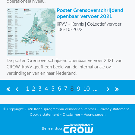
operationeel niveau.
Poster Grensoverschrijdend
openbaar vervoer 2021
KPVV - Kennis
Collectief vervoer
06-10-2022
De poster 'Grensoverschrijdend openbaar vervoer 2021' van
CROW-KpVV geeft een beeld van de internationale ov-
verbindingen van en naar Nederland.
1
2
3
4
5
6
7
8
9
10
...
©
Copyright
2026 Kennisprogramma Verkeer en Vervoer -
Privacy statement
-
Cookie statement
-
Disclaimer
-
Voorwaarden
Beheer door