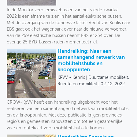
Toegankelijkheid
In de Monitor zero-emissiebussen van het vierde kwartaal
2022 is een afname te zien in het aantal elektrische bussen.
Verkeersveiligheid
Met de overgang van de concessie IJssel-Vecht van Keolis naar
EBS gaat ook het wagenpark over naar de nieuwe vervoerder.
Logistiek
Van de 259 elektrische bussen neemt EBS er 234 over. De
overige 25 BYD-bussen rijden momenteel niet.
Voetganger
Handreiking: Naar een
samenhangend netwerk van
Fiets
mobiliteitshubs en
knooppunten
Collectief vervoer
KPVV - Kennis
Duurzame mobiliteit,
Ruimte en mobiliteit
02-12-2022
Deelmobiliteit
Auto
CROW-KpVV heeft een handreiking uitgebracht voor het
realiseren van een samenhangend netwerk van mobiliteitshubs
Soort
en ov-knooppunten. Met deze publicatie krijgen provincies,
regio’s en gemeenten handvatten om tot een gezamenlijke
visie en routekaart voor mobiliteitshubs te komen.