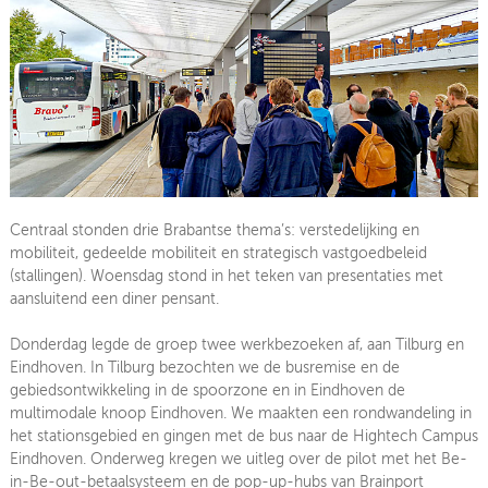
Centraal stonden drie Brabantse thema’s: verstedelijking en
mobiliteit, gedeelde mobiliteit en strategisch vastgoedbeleid
(stallingen). Woensdag stond in het teken van presentaties met
aansluitend een diner pensant.
Donderdag legde de groep twee werkbezoeken af, aan Tilburg en
Eindhoven. In Tilburg bezochten we de busremise en de
gebiedsontwikkeling in de spoorzone en in Eindhoven de
multimodale knoop Eindhoven. We maakten een rondwandeling in
het stationsgebied en gingen met de bus naar de Hightech Campus
Eindhoven. Onderweg kregen we uitleg over de pilot met het Be-
in-Be-out-betaalsysteem en de pop-up-hubs van Brainport