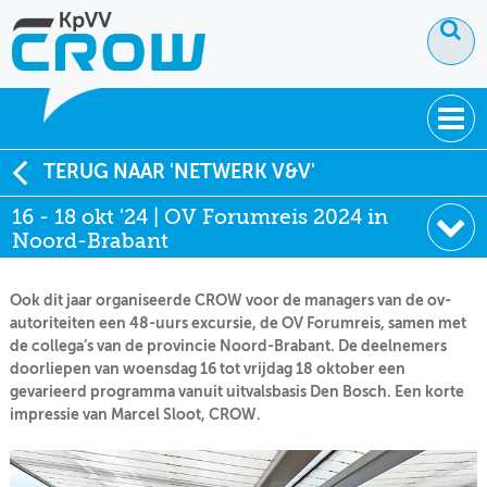
OVER KPVV
TERUG NAAR 'NETWERK V&V'
16 - 18 okt '24 | OV Forumreis 2024 in
NIEUWS
Noord-Brabant
KENNIS
Ook dit jaar organiseerde CROW voor de managers van de ov-
NETWERK V&V
autoriteiten een 48-uurs excursie, de OV Forumreis, samen met
de collega’s van de provincie Noord-Brabant. De deelnemers
doorliepen van woensdag 16 tot vrijdag 18 oktober een
gevarieerd programma vanuit uitvalsbasis Den Bosch. Een korte
impressie van Marcel Sloot, CROW.