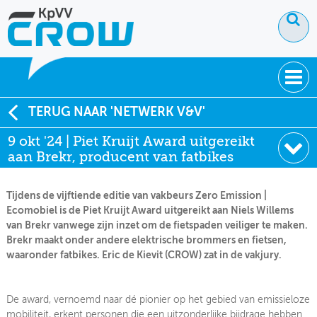
OVER KPVV
TERUG NAAR 'NETWERK V&V'
9 okt '24 | Piet Kruijt Award uitgereikt
NIEUWS
aan Brekr, producent van fatbikes
KENNIS
Tijdens de vijftiende editie van vakbeurs Zero Emission |
NETWERK V&V
Ecomobiel is de Piet Kruijt Award uitgereikt aan Niels Willems
van Brekr vanwege zijn inzet om de fietspaden veiliger te maken.
Brekr maakt onder andere elektrische brommers en fietsen,
waaronder fatbikes. Eric de Kievit (CROW) zat in de vakjury.
De award, vernoemd naar dé pionier op het gebied van emissieloze
mobiliteit, erkent personen die een uitzonderlijke bijdrage hebben