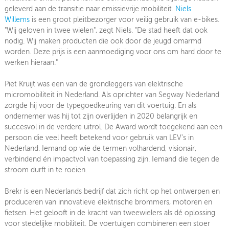
geleverd aan de transitie naar emissievrije mobiliteit.
Niels
Willems
is een groot pleitbezorger voor veilig gebruik van e-bikes.
"Wij geloven in twee wielen", zegt Niels. "De stad heeft dat ook
nodig. Wij maken producten die ook door de jeugd omarmd
worden. Deze prijs is een aanmoediging voor ons om hard door te
werken hieraan."
Piet Kruijt was een van de grondleggers van elektrische
micromobiliteit in Nederland. Als oprichter van Segway Nederland
zorgde hij voor de typegoedkeuring van dit voertuig. En als
ondernemer was hij tot zijn overlijden in 2020 belangrijk en
succesvol in de verdere uitrol. De Award wordt toegekend aan een
persoon die veel heeft betekend voor gebruik van LEV’s in
Nederland. Iemand op wie de termen volhardend, visionair,
verbindend én impactvol van toepassing zijn. Iemand die tegen de
stroom durft in te roeien.
Brekr is een Nederlands bedrijf dat zich richt op het ontwerpen en
produceren van innovatieve elektrische brommers, motoren en
fietsen. Het gelooft in de kracht van tweewielers als dé oplossing
voor stedelijke mobiliteit. De voertuigen combineren een stoer