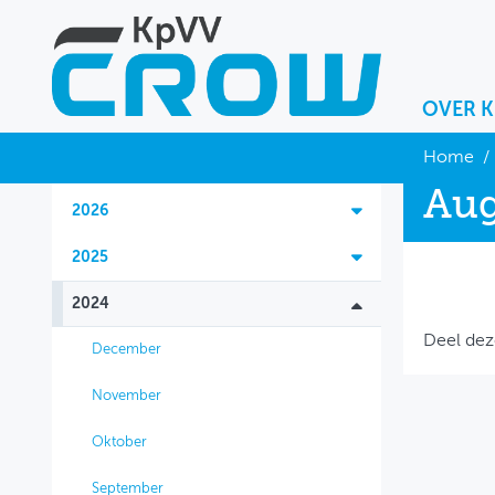
OVER 
OVER KPVV
Home
/
Aug
NIEUWS
2026
KENNIS
2025
NETWERK V&V
2024
Deel dez
December
November
Oktober
September