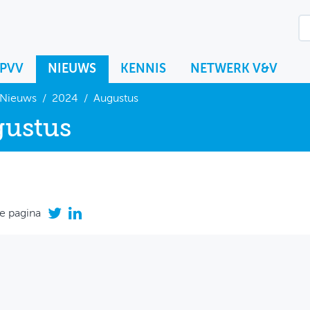
KPVV
NIEUWS
KENNIS
NETWERK V&V
Nieuws
/
2024
/
Augustus
ustus
e pagina