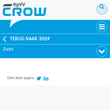
OVER KPVV
TERUG NAAR '2024'
Juni
NIEUWS
KENNIS
NETWERK V&V
Deel deze pagina
December
November