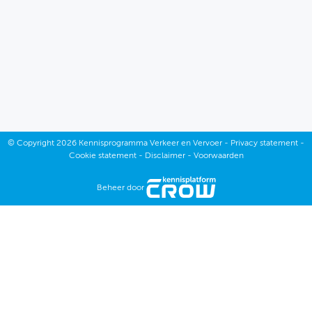
Oktober
September
Augustus
December
Juli
November
Juni
©
Copyright
2026 Kennisprogramma Verkeer en Vervoer -
Privacy statement
-
Oktober
Cookie statement
-
Disclaimer
-
Voorwaarden
Mei
September
Beheer door
April
Augustus
Maart
Juli
Februari
Juni
Januari
Mei