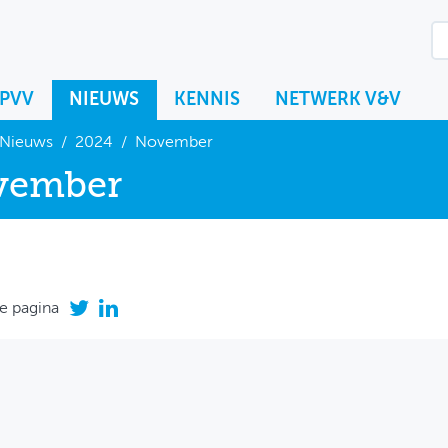
KPVV
NIEUWS
KENNIS
NETWERK V&V
Nieuws
/
2024
/
November
vember
e pagina