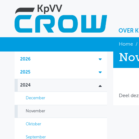
OVER 
OVER KPVV
Home
/
No
NIEUWS
2026
KENNIS
2025
NETWERK V&V
2024
Deel dez
December
November
Oktober
September