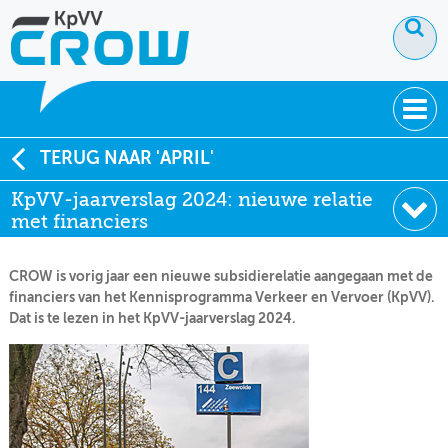
OVER KPVV
TERUG NAAR 'APRIL'
KpVV-jaarverslag 2024: nieuwe relatie
NIEUWS
met financiers
KENNIS
CROW is vorig jaar een nieuwe subsidierelatie aangegaan met de
NETWERK V&V
financiers van het Kennisprogramma Verkeer en Vervoer (KpVV).
Dat is te lezen in het KpVV-jaarverslag 2024.
December
Augustus
Juli