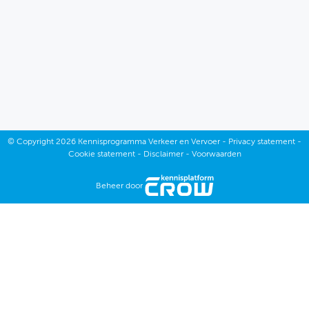
April
Maart
Februari
Januari
©
Copyright
2026 Kennisprogramma Verkeer en Vervoer -
Privacy statement
-
Cookie statement
-
Disclaimer
-
Voorwaarden
Beheer door