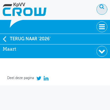
OVER KPVV
TERUG NAAR '2026'
Maart
NIEUWS
KENNIS
NETWERK V&V
April
Deel deze pagina
Maart
Februari
Januari