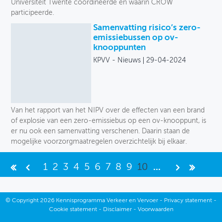
Universiteit Twente coördineerde en waarin CROW
participeerde.
Samenvatting risico’s zero-
emissiebussen op ov-
knooppunten
KPVV - Nieuws
29-04-2024
Van het rapport van het NIPV over de effecten van een brand
of explosie van een zero-emissiebus op een ov-knooppunt, is
er nu ook een samenvatting verschenen. Daarin staan de
mogelijke voorzorgmaatregelen overzichtelijk bij elkaar.
1
2
3
4
5
6
7
8
9
10
...
©
Copyright
2026 Kennisprogramma Verkeer en Vervoer -
Privacy statement
-
Cookie statement
-
Disclaimer
-
Voorwaarden