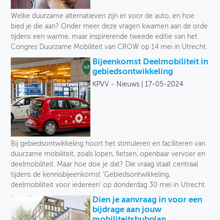
Toegankelijkheid
Welke duurzame alternatieven zijn er voor de auto, en hoe
bied je die aan? Onder meer deze vragen kwamen aan de orde
Verkeersveiligheid
tijdens een warme, maar inspirerende tweede editie van het
Congres Duurzame Mobiliteit van CROW op 14 mei in Utrecht.
Logistiek
Bijeenkomst Deelmobiliteit in
gebiedsontwikkeling
Voetganger
KPVV - Nieuws
17-05-2024
Fiets
Collectief vervoer
Deelmobiliteit
Bij gebiedsontwikkeling hoort het stimuleren en faciliteren van
duurzame mobiliteit, zoals lopen, fietsen, openbaar vervoer en
Auto
deelmobiliteit. Maar hoe doe je dat? Die vraag staat centraal
tijdens de kennisbijeenkomst 'Gebiedsontwikkeling,
Soort
deelmobiliteit voor iedereen' op donderdag 30 mei in Utrecht.
Dien je aanvraag in voor een
bijdrage aan jouw
mobiliteitshubplan