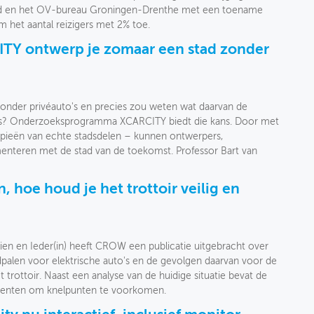
land en het OV-bureau Groningen-Drenthe met een toename
m het aantal reizigers met 2% toe.
ITY ontwerp je zomaar een stad zonder
zonder privéauto's en precies zou weten wat daarvan de
rs? Onderzoeksprogramma XCARCITY biedt die kans. Door met
 kopieën van echte stadsdelen – kunnen ontwerpers,
enteren met de stad van de toekomst. Professor Bart van
.
, hoe houd je het trottoir veilig en
en en Ieder(in) heeft CROW een publicatie uitgebracht over
dpalen voor elektrische auto's en de gevolgen daarvan voor de
t trottoir. Naast een analyse van de huidige situatie bevat de
eenten om knelpunten te voorkomen.