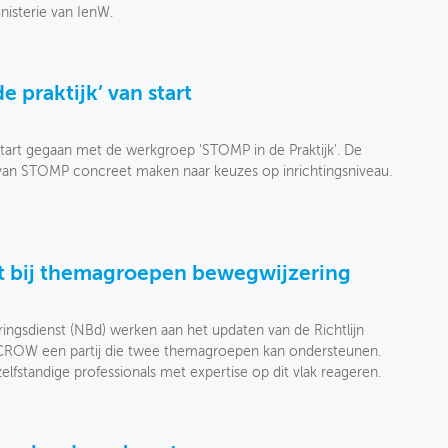
nisterie van IenW.
 praktijk’ van start
art gegaan met de werkgroep ‘STOMP in de Praktijk’. De
an STOMP concreet maken naar keuzes op inrichtingsniveau.
 bij themagroepen bewegwijzering
gsdienst (NBd) werken aan het updaten van de Richtlijn
t CROW een partij die twee themagroepen kan ondersteunen.
fstandige professionals met expertise op dit vlak reageren.