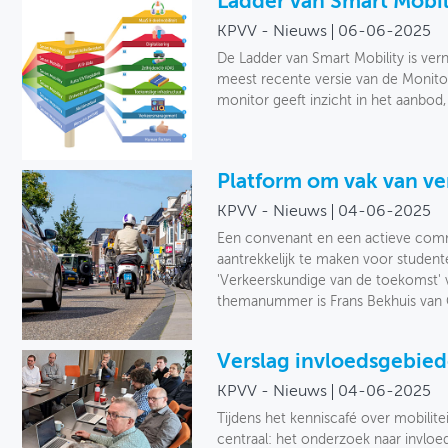
Ladder van Smart Mobili
KPVV - Nieuws
06-06-2025
De Ladder van Smart Mobility is ver
meest recente versie van de Monitor
monitor geeft inzicht in het aanbod,
Platform om vak van ve
KPVV - Nieuws
04-06-2025
Een convenant en een actieve comm
aantrekkelijk te maken voor stude
'Verkeerskundige van de toekomst' 
themanummer is Frans Bekhuis va
Verslag invloedsgebie
KPVV - Nieuws
04-06-2025
Tijdens het kenniscafé over mobili
centraal: het onderzoek naar invloe