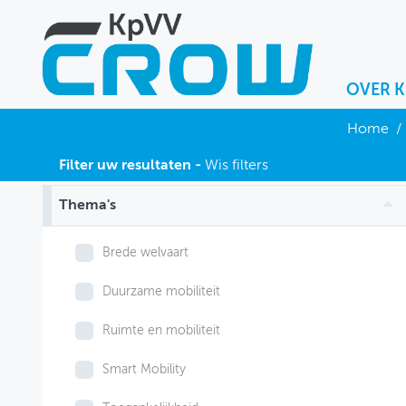
OVER 
OVER KPVV
Home
/
NIEUWS
Filter uw resultaten -
Wis filters
KENNIS
Thema's
NETWERK V&V
Brede welvaart
Duurzame mobiliteit
Ruimte en mobiliteit
Smart Mobility