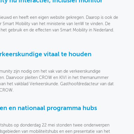
ty nu interactief, inclusief monitor
nieuwd en heeft een eigen website gekregen. Daarop is ook de
 Smart Mobility van het ministerie van IenW te vinden. De
 het gebruik en de effecten van Smart Mobility in Nederland.
rkeerskundige vitaal te houden
unity zijn nodig om het vak van de verkeerskundige
nten. Daarvoor pleiten CROW en KIVI in het themanummer
van het vakblad Verkeerskunde. Gasthoofdredacteur van dat
n CROW.
den en nationaal programma hubs
teitshubs op donderdag 22 mei stonden twee onderwerpen
dsgebieden van mobiliteitshubs en een presentatie van het