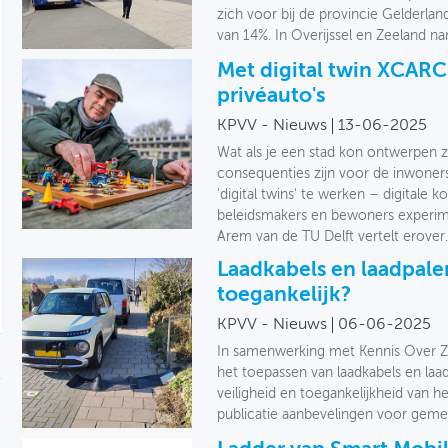
zich voor bij de provincie Gelder
van 14%. In Overijssel en Zeeland na
Met digital twin XCARC
privéauto's
KPVV - Nieuws
13-06-2025
Wat als je een stad kon ontwerpen 
consequenties zijn voor de inwone
'digital twins' te werken – digitale
beleidsmakers en bewoners experim
Arem van de TU Delft vertelt erover
Laadkabels en laadpalen
toegankelijk?
KPVV - Nieuws
06-06-2025
In samenwerking met Kennis Over Zi
het toepassen van laadkabels en laa
veiligheid en toegankelijkheid van he
publicatie aanbevelingen voor gem