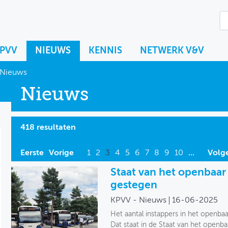
KPVV
NIEUWS
KENNIS
NETWERK V&V
Nieuws
Nieuws
418 resultaten
Eerste
Vorige
1
2
3
4
5
6
7
8
9
10
...
Volg
Staat van het openbaar
gestegen
KPVV - Nieuws
16-06-2025
Het aantal instappers in het openba
Dat staat in de Staat van het open