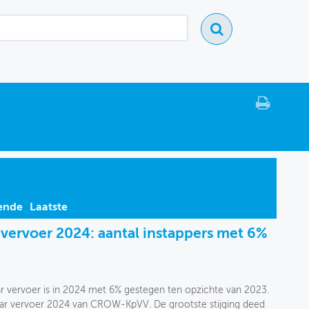
ende
Laatste
 vervoer 2024: aantal instappers met 6%
ar vervoer is in 2024 met 6% gestegen ten opzichte van 2023.
baar vervoer 2024 van CROW-KpVV. De grootste stijging deed