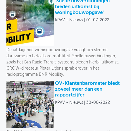
'Snelle busverbindingen
bieden uitkomst bij
woningbouwopgave'
KPVV - Nieuws
01-07-2022
De uitdagende woningbouwopgave vraagt om slimme,
duurzame en betaalbare mobiliteit. Snelle busverbindingen,
zoals het Bus Rapid Transit-systeem, bieden hierbij uitkomst.
CROW-directeur Pieter Litjens sprak erover in het
radioprogramma BNR Mobility.
OV-Klantenbarometer biedt
zoveel meer dan een
rapportcijfer
KPVV - Nieuws
30-06-2022