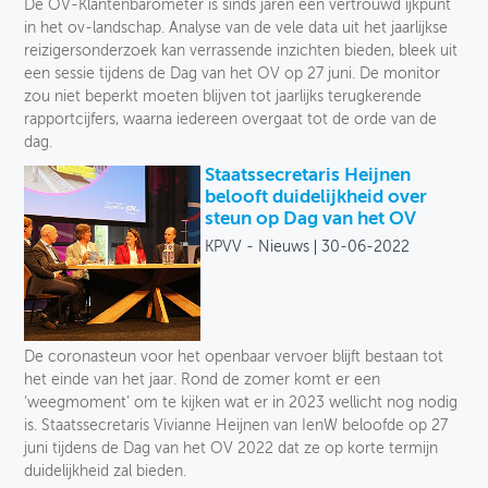
De OV-Klantenbarometer is sinds jaren een vertrouwd ijkpunt
in het ov-landschap. Analyse van de vele data uit het jaarlijkse
reizigersonderzoek kan verrassende inzichten bieden, bleek uit
een sessie tijdens de Dag van het OV op 27 juni. De monitor
zou niet beperkt moeten blijven tot jaarlijks terugkerende
rapportcijfers, waarna iedereen overgaat tot de orde van de
dag.
Staatssecretaris Heijnen
belooft duidelijkheid over
steun op Dag van het OV
KPVV - Nieuws
30-06-2022
De coronasteun voor het openbaar vervoer blijft bestaan tot
het einde van het jaar. Rond de zomer komt er een
‘weegmoment’ om te kijken wat er in 2023 wellicht nog nodig
is. Staatssecretaris Vivianne Heijnen van IenW beloofde op 27
juni tijdens de Dag van het OV 2022 dat ze op korte termijn
duidelijkheid zal bieden.