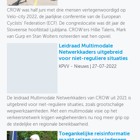
Toegankelijkheid
CROW was half juni met drie mensen vertegenwoordigd op
Velo-city 2022, de jaarlijkse conferentie van de European
Verkeersveiligheid
Cyclists' Federation (ECF). De congreslocatie was dit jaar de
Sloveense hoofdstad Ljubljana. CROW'ers Hillie Talens, Mark
Logistiek
van Gurp en Stan Wolters noteerden wat hen opviel.
Leidraad Multimodale
Voetganger
Netwerkkaders uitgebreid
voor niet-reguliere situaties
Fiets
KPVV - Nieuws
27-07-2022
Collectief vervoer
Deelmobiliteit
De leidraad Multimodale Netwerkkaders van CROW uit 2021 is
Auto
uitgebreid voor niet-reguliere situaties, zoals grootschalige
wegwerkzaamheden. Met een multimodale visie op het
Soort
verkeersnetwerk krijgen wegbeheerders nu nog meer grip op
de stedelijke en regionale bereikbaarheid.
Toegankelijke reisinformatie