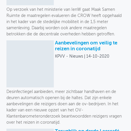
Toegankelijkheid
Op verzoek van het ministerie van IenW gaat Maak Samen
Ruimte de maatregelen evalueren die CROW heeft opgehaald
Verkeersveiligheid
in het kader van de stedelijke mobiliteit in de 1,5 meter
samenleving. Daarbij worden ook andere maatregelen
Logistiek
betrokken die de decentrale overheden hebben getroffen.
Aanbevelingen om veilig te
Voetganger
reizen in coronatijd
KPVV - Nieuws
14-10-2020
Fiets
Collectief vervoer
Deelmobiliteit
Desinfectiegel aanbieden, meer zichtbaar handhaven en de
Auto
deuren automatisch openen bij de haltes. Dat zijn enkele
aanbevelingen die reizigers doen aan de ov-bedrijven. In het
Soort
kader van een nieuwe opzet van het OV-
Klantenbarometeronderzoek beantwoordden reizigers vragen
over het reizen in coronatijd.