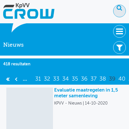
Nieuws
OVER KPVV
NIEUWS
Filter uw resultaten -
Wis filters
418 resultaten
KENNIS
Thema's
...
31
32
33
34
35
36
37
38
39
40
NETWERK V&V
Brede welvaart
Evaluatie maatregelen in 1,5
meter samenleving
Duurzame mobiliteit
KPVV - Nieuws
14-10-2020
Ruimte en mobiliteit
Smart Mobility