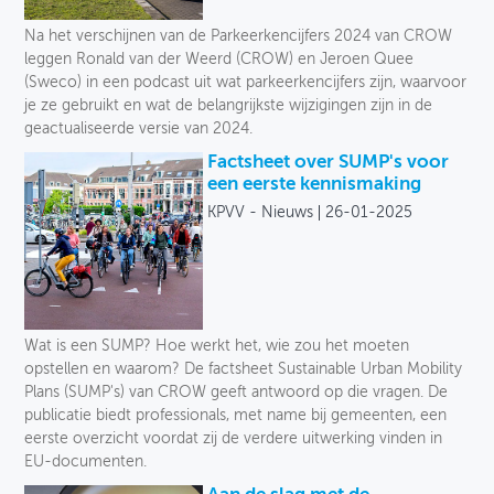
Toegankelijkheid
Na het verschijnen van de Parkeerkencijfers 2024 van CROW
leggen Ronald van der Weerd (CROW) en Jeroen Quee
Verkeersveiligheid
(Sweco) in een podcast uit wat parkeerkencijfers zijn, waarvoor
je ze gebruikt en wat de belangrijkste wijzigingen zijn in de
Logistiek
geactualiseerde versie van 2024.
Factsheet over SUMP's voor
Voetganger
een eerste kennismaking
KPVV - Nieuws
26-01-2025
Fiets
Collectief vervoer
Deelmobiliteit
Wat is een SUMP? Hoe werkt het, wie zou het moeten
Auto
opstellen en waarom? De factsheet Sustainable Urban Mobility
Plans (SUMP's) van CROW geeft antwoord op die vragen. De
Soort
publicatie biedt professionals, met name bij gemeenten, een
eerste overzicht voordat zij de verdere uitwerking vinden in
EU-documenten.