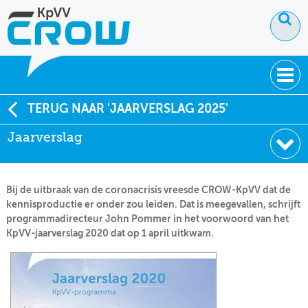
OVER KPVV
TERUG NAAR 'JAARVERSLAG 2025'
Jaarverslag
NIEUWS
KENNIS
Bij de uitbraak van de coronacrisis vreesde CROW-KpVV dat de
NETWERK V&V
kennisproductie er onder zou leiden. Dat is meegevallen, schrijft
programmadirecteur John Pommer in het voorwoord van het
KpVV-jaarverslag 2020 dat op 1 april uitkwam.