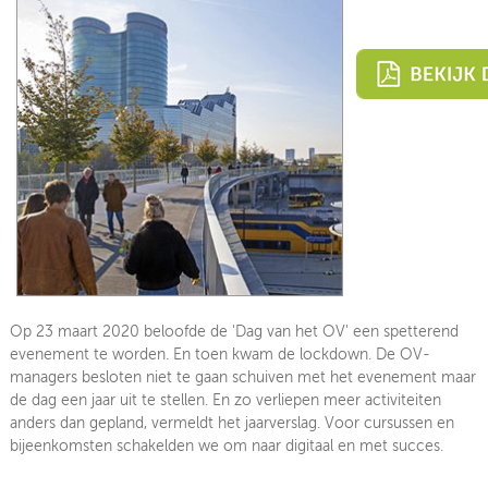
Jaarverslag 2024
Jaarverslag 2023
Jaarverslag 2022
Jaarverslag 2021
Jaarverslag 2020
Jaarverslag 2019
Op 23 maart 2020 beloofde de 'Dag van het OV' een spetterend
evenement te worden. En toen kwam de lockdown. De OV-
managers besloten niet te gaan schuiven met het evenement maar
de dag een jaar uit te stellen. En zo verliepen meer activiteiten
anders dan gepland, vermeldt het jaarverslag. Voor cursussen en
bijeenkomsten schakelden we om naar digitaal en met succes.