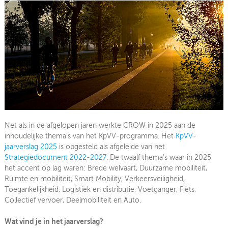
Jaarverslag 2024
Jaarverslag 2023
Jaarverslag 2022
Jaarverslag 2021
Jaarverslag 2020
Jaarverslag 2019
Net als in de afgelopen jaren werkte CROW in 2025 aan de
inhoudelijke thema’s van het KpVV-programma. Het
KpVV-
jaarverslag 2025
is opgesteld als afgeleide van het
Strategiedocument 2022-2027
. De twaalf thema’s waar in 2025
het accent op lag waren: Brede welvaart, Duurzame mobiliteit,
Ruimte en mobiliteit, Smart Mobility, Verkeersveiligheid,
Toegankelijkheid, Logistiek en distributie, Voetganger, Fiets,
Collectief vervoer, Deelmobiliteit en Auto.
Wat vind je in het jaarverslag?