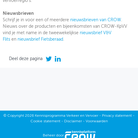
vervoerregio’s.
Nieuwsbrieven
Schrijf je in voor een of meerdere
nieuwsbrieven van CROW
.
Nieuws over de producten en bijeenkomsten van CROW-KpVV
vind je met name in de tweewekelijkse
nieuwsbrief V&V
Flits
en
nieuwsbrief Fietsberaad
.
Deel deze pagina
©
Copyright
2026 Kennisprogramma Verkeer en Vervoer -
Privacy statement
-
Cookie statement
-
Disclaimer
-
Voorwaarden
Beheer door