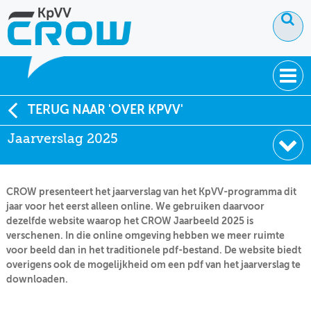
OVER KPVV
TERUG NAAR 'OVER KPVV'
Jaarverslag 2025
NIEUWS
KENNIS
CROW presenteert het jaarverslag van het KpVV-programma dit
NETWERK V&V
jaar voor het eerst alleen online. We gebruiken daarvoor
dezelfde website waarop het CROW Jaarbeeld 2025 is
verschenen. In die online omgeving hebben we meer ruimte
voor beeld dan in het traditionele pdf-bestand. De website biedt
overigens ook de mogelijkheid om een pdf van het jaarverslag te
downloaden.