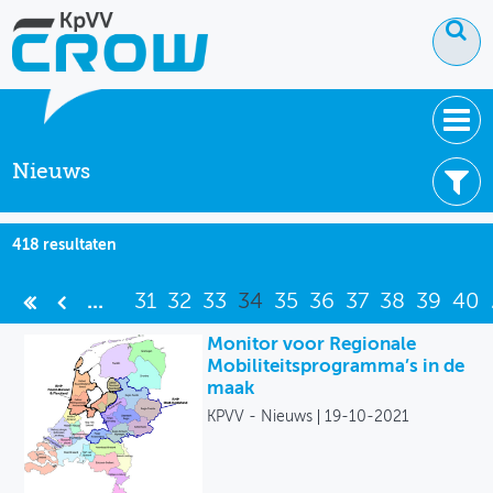
Nieuws
OVER KPVV
NIEUWS
Filter uw resultaten -
Wis filters
418 resultaten
KENNIS
Thema's
...
31
32
33
34
35
36
37
38
39
40
NETWERK V&V
Brede welvaart
Monitor voor Regionale
Mobiliteitsprogramma’s in de
Duurzame mobiliteit
maak
KPVV - Nieuws
19-10-2021
Ruimte en mobiliteit
Smart Mobility