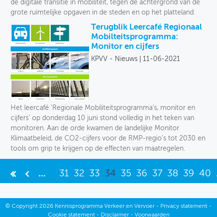
de digitale transitie in mobiliteit, tegen de achtergrond van de
grote ruimtelijke opgaven in de steden en op het platteland.
Terugblik Leercafé Regionaal
Mobilteitsprogramma:
Monitor en cijfers
KPVV - Nieuws
11-06-2021
Het leercafé 'Regionale Mobiliteitsprogramma’s, monitor en
cijfers' op donderdag 10 juni stond volledig in het teken van
monitoren. Aan de orde kwamen de landelijke Monitor
Klimaatbeleid, de CO2-cijfers voor de RMP-regio’s tot 2030 en
tools om grip te krijgen op de effecten van maatregelen.
...
31
32
33
34
35
36
37
38
39
40
©
Copyright
2026 Kennisprogramma Verkeer en Vervoer -
Privacy statement
-
Cookie statement
-
Disclaimer
-
Voorwaarden