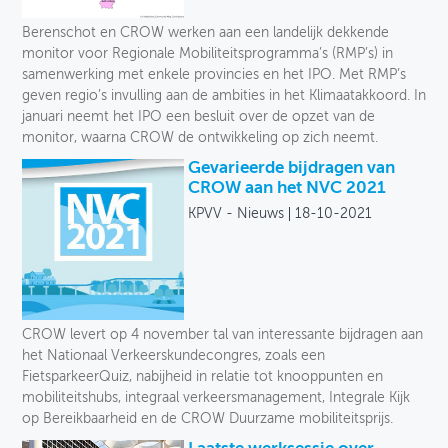
Toegankelijkheid
Berenschot en CROW werken aan een landelijk dekkende
monitor voor Regionale Mobiliteitsprogramma’s (RMP’s) in
Verkeersveiligheid
samenwerking met enkele provincies en het IPO. Met RMP’s
geven regio’s invulling aan de ambities in het Klimaatakkoord. In
Logistiek
januari neemt het IPO een besluit over de opzet van de
monitor, waarna CROW de ontwikkeling op zich neemt.
Voetganger
Gevarieerde bijdragen van
CROW aan het NVC 2021
Fiets
KPVV - Nieuws
18-10-2021
Collectief vervoer
Deelmobiliteit
Auto
CROW levert op 4 november tal van interessante bijdragen aan
het Nationaal Verkeerskundecongres, zoals een
Soort
FietsparkeerQuiz, nabijheid in relatie tot knooppunten en
mobiliteitshubs, integraal verkeersmanagement, Integrale Kijk
op Bereikbaarheid en de CROW Duurzame mobiliteitsprijs.