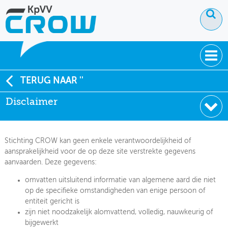
OVER KPVV
TERUG NAAR ''
Disclaimer
NIEUWS
KENNIS
Stichting CROW kan geen enkele verantwoordelijkheid of
NETWERK V&V
aansprakelijkheid voor de op deze site verstrekte gegevens
aanvaarden. Deze gegevens:
omvatten uitsluitend informatie van algemene aard die niet
op de specifieke omstandigheden van enige persoon of
entiteit gericht is
zijn niet noodzakelijk alomvattend, volledig, nauwkeurig of
bijgewerkt