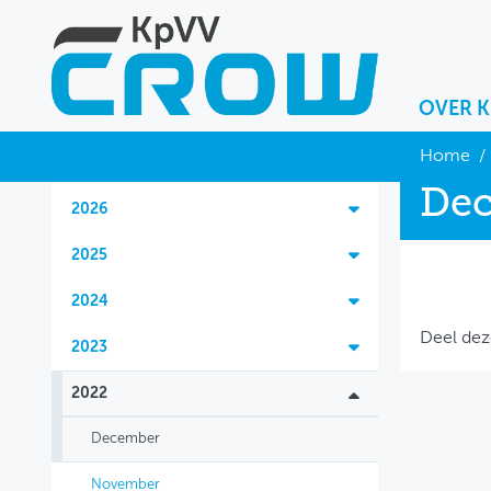
OVER 
OVER KPVV
Home
/
De
NIEUWS
2026
KENNIS
2025
NETWERK V&V
2024
Deel dez
2023
2022
December
November