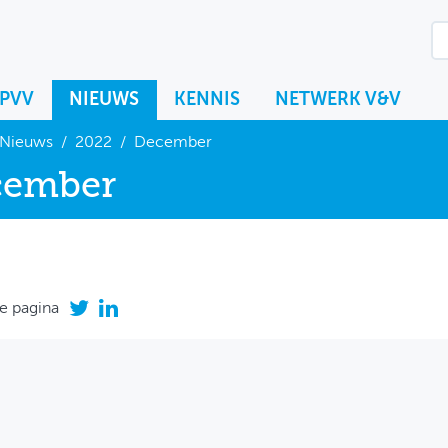
KPVV
NIEUWS
KENNIS
NETWERK V&V
Nieuws
/
2022
/
December
cember
e pagina