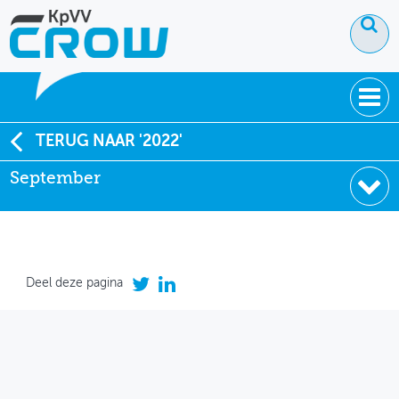
OVER KPVV
TERUG NAAR '2022'
September
NIEUWS
KENNIS
NETWERK V&V
Deel deze pagina