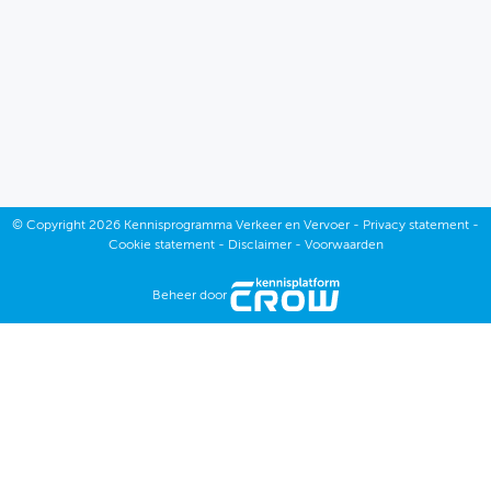
December
November
Oktober
September
Juli
©
Copyright
2026 Kennisprogramma Verkeer en Vervoer -
Privacy statement
-
December
Cookie statement
-
Disclaimer
-
Voorwaarden
Juni
November
Beheer door
Mei
Oktober
April
September
Maart
Juli
Februari
Juni
Januari