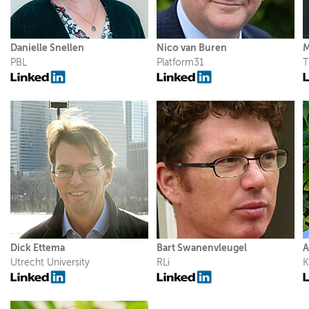
Programmaraad KpVV
Danielle Snellen
Nico van Buren
M
PBL
Platform31
T
Adviesraad KpVV
Strategisch klankbord
Evaluatie governance
Dick Ettema
Bart Swanenvleugel
A
Utrecht University
RLi
K