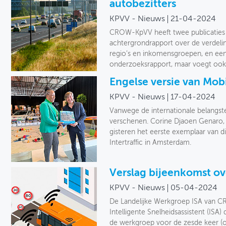
autobezitters
KPVV - Nieuws
21-04-2024
CROW-KpVV heeft twee publicaties u
achtergrondrapport over de verdelin
regio’s en inkomensgroepen, en een 
onderzoeksrapport, maar voegt ook
Engelse versie van Mobip
KPVV - Nieuws
17-04-2024
Vanwege de internationale belangstel
verschenen. Corine Djaoen Genaro, 
gisteren het eerste exemplaar van d
Intertraffic in Amsterdam.
Verslag bijeenkomst ove
KPVV - Nieuws
05-04-2024
De Landelijke Werkgroep ISA van C
Intelligente Snelheidsassistent (ISA)
de werkgroep voor de zesde keer (on