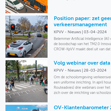
Position paper: zet gee
verkeersmanagement
KPVV - Nieuws
03-04-2024
Belemmer Artificial Intelligence (AI
de boodschap van het TM2.0 Innovat
CROW-KpVV maakt deel uit van dat 
Volg webinar over data
KPVV - Nieuws
28-03-2024
Om de schoolomgeving verkeersveili
een uniforme inrichting. In april 
Routeadvies) drie webinars over h
zich over de inrichting van schoolzo
OV-Klantenbarometer 2