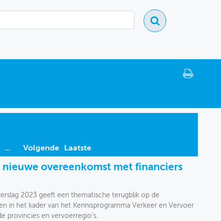
...
Volgende
Laatste
: nieuwe overeenkomst met financiers
rslag 2023 geeft een thematische terugblik op de
en in het kader van het Kennisprogramma Verkeer en Vervoer
 provincies en vervoerregio's.