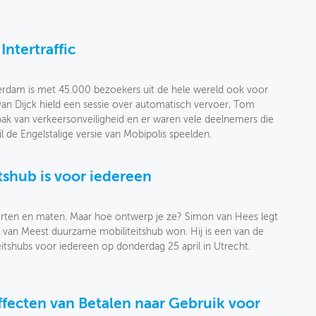
ntertraffic
terdam is met 45.000 bezoekers uit de hele wereld ook voor
n Dijck hield een sessie over automatisch vervoer, Tom
pak van verkeersonveiligheid en er waren vele deelnemers die
l de Engelstalige versie van Mobipolis speelden.
shub is voor iedereen
 soorten en maten. Maar hoe ontwerp je ze? Simon van Hees legt
 van Meest duurzame mobiliteitshub won. Hij is een van de
tshubs voor iedereen op donderdag 25 april in Utrecht.
fecten van Betalen naar Gebruik voor