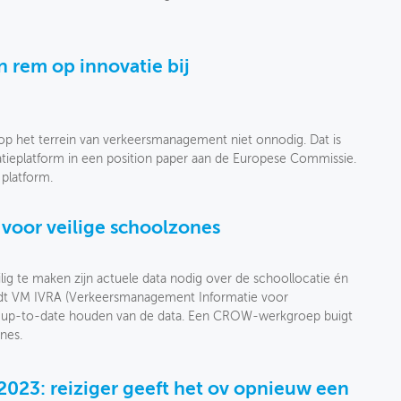
n rem op innovatie bij
) op het terrein van verkeersmanagement niet onnodig. Dat is
ieplatform in een position paper aan de Europese Commissie.
platform.
 voor veilige schoolzones
g te maken zijn actuele data nodig over de schoollocatie én
houdt VM IVRA (Verkeersmanagement Informatie voor
et up-to-date houden van de data. Een CROW-werkgroep buigt
nes.
023: reiziger geeft het ov opnieuw een