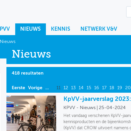
KPVV
NIEUWS
KENNIS
NETWERK V&V
Nieuws
Nieuws
418 resultaten
Eerste
Vorige
...
11
12
13
14
15
16
17
18
19
20
KpVV-jaarverslag 2023
KPVV - Nieuws
25-04-2024
Het vandaag verschenen KpVV-jaarve
kennisproducten en de bijeenkomst
(KpVV) dat CROW uitvoert namens de