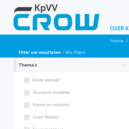
OVER 
OVER KPVV
Home
/
NIEUWS
Filter uw resultaten -
Wis filters
KENNIS
Thema's
NETWERK V&V
Brede welvaart
Duurzame mobiliteit
Ruimte en mobiliteit
Smart Mobility