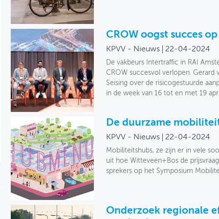
CROW oogst succes op I
KPVV - Nieuws
22-04-2024
De vakbeurs Intertraffic in RAI Ams
CROW succesvol verlopen. Gerard va
Seising over de risicogestuurde aan
in de week van 16 tot en met 19 apri
De duurzame mobiliteit
KPVV - Nieuws
22-04-2024
Mobiliteitshubs, ze zijn er in vele
uit hoe Witteveen+Bos de prijsvraag
sprekers op het Symposium Mobilitei
Onderzoek regionale ef