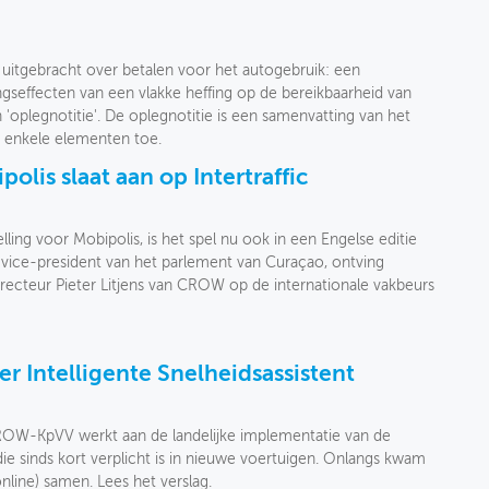
itgebracht over betalen voor het autogebruik: een
gseffecten van een vlakke heffing op de bereikbaarheid van
'oplegnotitie'. De oplegnotitie is een samenvatting van het
 enkele elementen toe.
olis slaat aan op Intertraffic
ling voor Mobipolis, is het spel nu ook in een Engelse editie
vice-president van het parlement van Curaçao, ontving
irecteur Pieter Litjens van CROW op de internationale vakbeurs
r Intelligente Snelheidsassistent
ROW-KpVV werkt aan de landelijke implementatie van de
 die sinds kort verplicht is in nieuwe voertuigen. Onlangs kwam
line) samen. Lees het verslag.