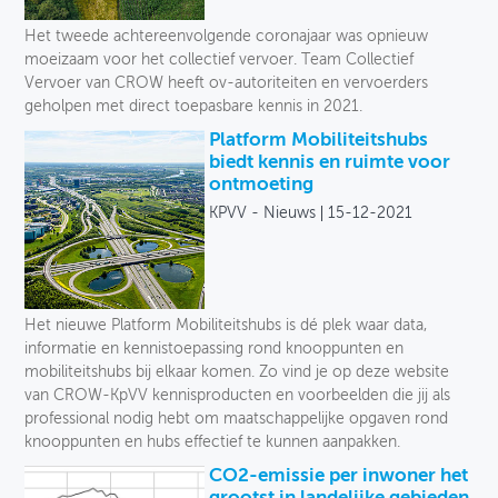
Toegankelijkheid
Het tweede achtereenvolgende coronajaar was opnieuw
moeizaam voor het collectief vervoer. Team Collectief
Verkeersveiligheid
Vervoer van CROW heeft ov-autoriteiten en vervoerders
geholpen met direct toepasbare kennis in 2021.
Logistiek
Platform Mobiliteitshubs
biedt kennis en ruimte voor
Voetganger
ontmoeting
KPVV - Nieuws
15-12-2021
Fiets
Collectief vervoer
Deelmobiliteit
Het nieuwe Platform Mobiliteitshubs is dé plek waar data,
informatie en kennistoepassing rond knooppunten en
Auto
mobiliteitshubs bij elkaar komen. Zo vind je op deze website
van CROW-KpVV kennisproducten en voorbeelden die jij als
Soort
professional nodig hebt om maatschappelijke opgaven rond
knooppunten en hubs effectief te kunnen aanpakken.
CO2-emissie per inwoner het