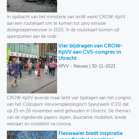
In opdracht van het ministerie van IenW werkt CROW-KpVV
aan een routekaart om te komen tot zero emissie
doelgroepenvervoer in 2025. In de routekaart komen vijf
speerpunten aan de orde.
Vier bijdragen van CROW-
KpVV aan CVS-congres in
Utrecht
KPVV - Nieuws
30-11-2021
CROW-KpVV leverde maar liefst vier bijdragen aan het congres
van het Colloqium Vervoersplanologisch Speurwerk (CVS) dat
op 25 en 26 november werd gehouden in Utrecht. De thema's
van de ingediende papers: lopen, duurzame mobiliteit, brede
welvaart en mobiliteit na corona.
Flexwaaier biedt inspiratie