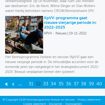
verkeersveiligheid’ op 18 november, waar ruim 180 mensen
aan deelnamen. Eric de Kievit, Wilma Slinger en Stan Wolters
waren hierbij betrokken namens CROW/Kennisnetwerk SPV.
KpVV-programma gaat
nieuwe vierjarige periode in:
2022-2025
KPVV - Nieuws
19-11-2021
Het Kennisprogramma Verkeer en vervoer (KpVV) gaat een
nieuwe vierjarige periode in. De inhoudelijke accenten voor de
komende jaren zijn vastgelegd in het strategiedocument 2022-
2025 ‘Bewust verplaatsen binnen één systeem’.
...
31
32
33
34
35
36
37
38
39
40
©
Copyright
2026 Kennisprogramma Verkeer en Vervoer -
Privacy statement
-
Cookie statement
-
Disclaimer
-
Voorwaarden