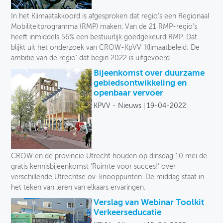
Toegankelijkheid
In het Klimaatakkoord is afgesproken dat regio’s een Regionaal
Mobiliteitprogramma (RMP) maken. Van de 21 RMP-regio’s
Verkeersveiligheid
heeft inmiddels 56% een bestuurlijk goedgekeurd RMP. Dat
blijkt uit het onderzoek van CROW-KpVV 'Klimaatbeleid: De
Logistiek
ambitie van de regio' dat begin 2022 is uitgevoerd.
Bijeenkomst over duurzame
Voetganger
gebiedsontwikkeling en
openbaar vervoer
Fiets
KPVV - Nieuws
19-04-2022
Collectief vervoer
Deelmobiliteit
CROW en de provincie Utrecht houden op dinsdag 10 mei de
Auto
gratis kennisbijeenkomst 'Ruimte voor succes!' over
verschillende Utrechtse ov-knooppunten. De middag staat in
Soort
het teken van leren van elkaars ervaringen.
Verslag van Webinar Toolkit
Verkeerseducatie