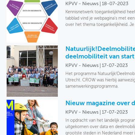
KPVV - Nieuws
18-07-2023
Kennisnetwerk toegankelijkheid hee
tabblad vind je webpagina's met een 
over het thema toegankelijkheid. Je
Natuurlijk!Deelmobilite
deelmobiliteit van start
KPVV - Nieuws
17-07-2023
Het programma Natuurlijk!Deelmobili
Utrecht. CROW was hierbij aanwezig a
samenwerkingsprogramma.
Nieuw magazine over da
KPVV - Nieuws
17-07-2023
In opdracht van het landelijk progra
uitgekomen over data en deelmobili
grootste steden in Nederland meer inz