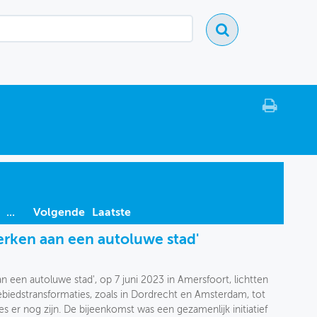
...
Volgende
Laatste
rken aan een autoluwe stad'
n een autoluwe stad', op 7 juni 2023 in Amersfoort, lichtten
biedstransformaties, zoals in Dordrecht en Amsterdam, tot
er nog zijn. De bijeenkomst was een gezamenlijk initiatief