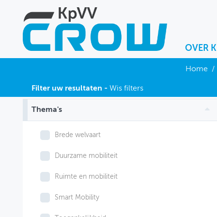
OVER 
OVER KPVV
Home
/
NIEUWS
Filter uw resultaten -
Wis filters
KENNIS
Thema's
NETWERK V&V
Brede welvaart
Duurzame mobiliteit
Ruimte en mobiliteit
Smart Mobility