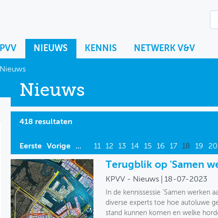
KPVV
NIEUWS
KENNIS
NETWERK V&V
Nieuws
Nieuws
418 resultaten
Eerste
Vorige
...
11
12
13
14
15
16
17
18
19
20
Terugblik op 'Samen we
KPVV - Nieuws
18-07-2023
In de kennissessie 'Samen werken aa
diverse experts toe hoe autoluwe ge
stand kunnen komen en welke hordes 