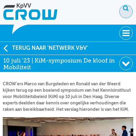
OVER KPVV
TERUG NAAR 'NETWERK V&V'
10 juli '23 | KiM-symposium De kloof in
NIEUWS
Mobiliteit
KENNIS
CROW'ers Marco van Burgsteden en Ronald van der Weerd
NETWERK V&V
kijken terug op een boeiend symposium van het Kennisinstituut
voor Mobiliteitsbeleid (KiM) op 10 juli in Den Haag. Diverse
experts deelden daar kennis over ongelijke verhoudingen die
raken aan bereikbaarheid. Het verslag hieronder is van het KiM.