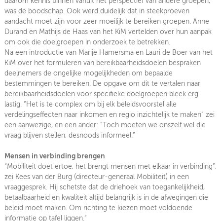
daarom kennis binnen vanuit het perspectief van andere groepen,
was de boodschap. Ook werd duidelijk dat in steekproeven
aandacht moet zijn voor zeer moeilijk te bereiken groepen. Anne
Durand en Mathijs de Haas van het KiM vertelden over hun aanpak
om ook die doelgroepen in onderzoek te betrekken.
Na een introductie van Marije Hamersma en Lauri de Boer van het
KiM over het formuleren van bereikbaarheidsdoelen bespraken
deelnemers de ongelijke mogelijkheden om bepaalde
bestemmingen te bereiken. De opgave om dit te vertalen naar
bereikbaarheidsdoelen voor specifieke doelgroepen bleek erg
lastig. “Het is te complex om bij elk beleidsvoorstel alle
verdelingseffecten naar inkomen en regio inzichtelijk te maken” zei
een aanwezige, en een ander: “Toch moeten we onszelf wel die
vraag blijven stellen, desnoods informeel.”
Mensen in verbinding brengen
“Mobiliteit doet ertoe, het brengt mensen met elkaar in verbinding”,
zei Kees van der Burg (directeur-generaal Mobiliteit) in een
vraaggesprek. Hij schetste dat de driehoek van toegankelijkheid,
betaalbaarheid en kwaliteit altijd belangrijk is in de afwegingen die
beleid moet maken. Om richting te kiezen moet voldoende
informatie op tafel liggen.”