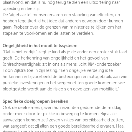
plaatsvond, en dat is nu nóg terug te zien een uitsortering naar
opleiding en leefstijl.
De ‘afgehaakte’ mensen ervaren een stapeling van effecten, en
hebben tegelijkertijd het idee dat anderen gewoon door kunnen
gaan. Probeer over de grenzen van ministeries te kijken om het
stapelen te voorkómen en de lasten te verdelen.
Ongelijkheid in het mobiliteitssysteem
“Dat is niet eerlijk,” zegt je kind als je de ander een groter stuk taart
geeft. De herkenning van ongelijkheid en het gevoel van
(on)rechtvaardigheid zit in ons als mens, licht KiM-onderzoeker
Toon Zijlstra toe in zijn lezing. “Een ongelijke verdeling is te
herkennen in bijvoorbeeld de bestedingen en autogebruik, aan wie
publieke investeringen in het wegennet ten goede komen en wie
blootgesteld wordt aan de risico’s en gevolgen van mobiliteit.”
Specifieke doelgroepen bereiken
Ook de deelnemers gaven hun inzichten gedurende de middag,
onder meer door ter plekke in beweging te komen. Bijna alle
aanwezigen konden zelf zeven vinkjes van bereikbaarheid zetten,
wat aangeeft dat zij allen een goede bereikbaarheid ervaren. Haal