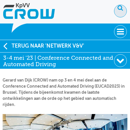
OVER KPVV
TERUG NAAR 'NETWERK V&V'
3-4 mei '23 | Conference Connected and
NIEUWS
Automated Driving
KENNIS
Gerard van Dijk (CROW) nam op 3 en 4 mei deel aan de
NETWERK V&V
Conference Connected and Automated Driving (EUCAD2023) in
Brussel. Tijdens de bijeenkomst kwamen de laatste
ontwikkelingen aan de orde op het gebied van automatisch
rijden.