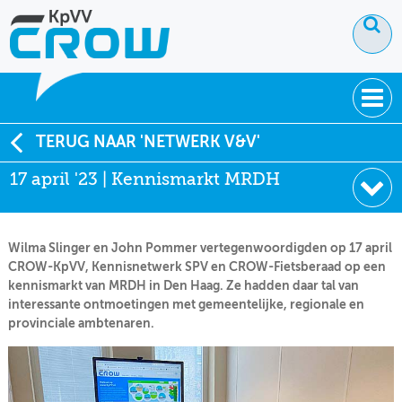
OVER KPVV
TERUG NAAR 'NETWERK V&V'
17 april '23 | Kennismarkt MRDH
NIEUWS
KENNIS
Wilma Slinger en John Pommer vertegenwoordigden op 17 april
NETWERK V&V
CROW-KpVV, Kennisnetwerk SPV en CROW-Fietsberaad op een
kennismarkt van MRDH in Den Haag. Ze hadden daar tal van
interessante ontmoetingen met gemeentelijke, regionale en
provinciale ambtenaren.