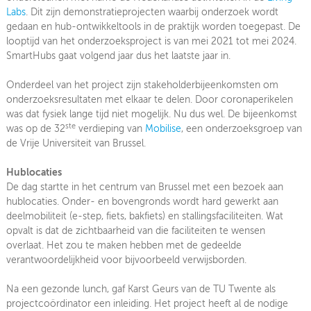
Labs
. Dit zijn demonstratieprojecten waarbij onderzoek wordt
gedaan en hub-ontwikkeltools in de praktijk worden toegepast. De
looptijd van het onderzoeksproject is van mei 2021 tot mei 2024.
SmartHubs gaat volgend jaar dus het laatste jaar in.
Onderdeel van het project zijn stakeholderbijeenkomsten om
onderzoeksresultaten met elkaar te delen. Door coronaperikelen
was dat fysiek lange tijd niet mogelijk. Nu dus wel. De bijeenkomst
ste
was op de 32
verdieping van
Mobilise
, een onderzoeksgroep van
de Vrije Universiteit van Brussel.
Hublocaties
De dag startte in het centrum van Brussel met een bezoek aan
hublocaties. Onder- en bovengronds wordt hard gewerkt aan
deelmobiliteit (e-step, fiets, bakfiets) en stallingsfaciliteiten. Wat
opvalt is dat de zichtbaarheid van die faciliteiten te wensen
overlaat. Het zou te maken hebben met de gedeelde
verantwoordelijkheid voor bijvoorbeeld verwijsborden.
Na een gezonde lunch, gaf Karst Geurs van de TU Twente als
projectcoördinator een inleiding. Het project heeft al de nodige