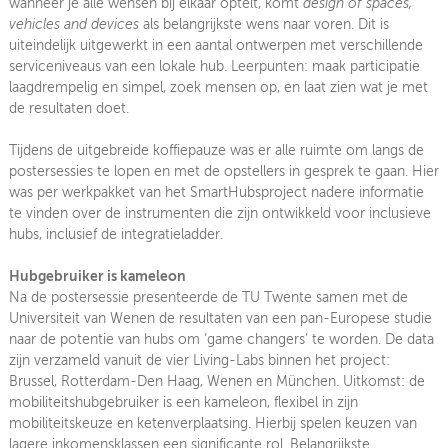
wanneer je alle wensen bij elkaar optelt, komt
design of spaces,
vehicles and devices
als belangrijkste wens naar voren. Dit is
uiteindelijk uitgewerkt in een aantal ontwerpen met verschillende
serviceniveaus van een lokale hub. Leerpunten: maak participatie
laagdrempelig en simpel, zoek mensen op, en laat zien wat je met
de resultaten doet.
Tijdens de uitgebreide koffiepauze was er alle ruimte om langs de
postersessies te lopen en met de opstellers in gesprek te gaan. Hier
was per werkpakket van het SmartHubsproject nadere informatie
te vinden over de instrumenten die zijn ontwikkeld voor inclusieve
hubs, inclusief de integratieladder.
Hubgebruiker is kameleon
Na de postersessie presenteerde de TU Twente samen met de
Universiteit van Wenen de resultaten van een pan-Europese studie
naar de potentie van hubs om ‘game changers’ te worden. De data
zijn verzameld vanuit de vier Living-Labs binnen het project:
Brussel, Rotterdam-Den Haag, Wenen en München. Uitkomst: de
mobiliteitshubgebruiker is een kameleon, flexibel in zijn
mobiliteitskeuze en ketenverplaatsing. Hierbij spelen keuzen van
lagere inkomensklassen een significante rol. Belangrijkste