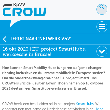
OVER KPVV
TERUG NAAR 'NETWERK V&V'
16 okt 2023 | EU-project SmartHubs,
NIEUWS
werksessie in Brussel
KENNIS
Hoe kunnen Smart Mobility Hubs fungeren als ‘game changer’
NETWERK V&V
richting inclusieve en duurzame mobiliteit in Europese steden?
Om die onderzoeksvraag draait het EU-project SmartHubs.
CROW'ers Eric de Kievit en Edwin Thoen namen op 16 oktober
2023 deel aan een SmartHubs-werksessie in Brussel.
CROW heeft een bescheiden rol in het project
SmartHubs
. We
ondersteunen met name de Nederlandse activiteiten in de
Living