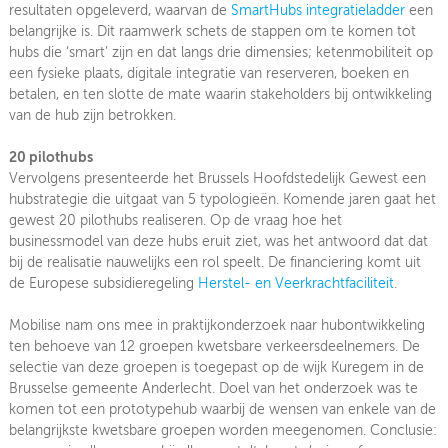
resultaten opgeleverd, waarvan de
SmartHubs integratieladder
een
belangrijke is. Dit raamwerk schets de stappen om te komen tot
hubs die ‘smart’ zijn en dat langs drie dimensies; ketenmobiliteit op
een fysieke plaats, digitale integratie van reserveren, boeken en
betalen, en ten slotte de mate waarin stakeholders bij ontwikkeling
van de hub zijn betrokken.
20 pilothubs
Vervolgens presenteerde het Brussels Hoofdstedelijk Gewest een
hubstrategie die uitgaat van 5 typologieën. Komende jaren gaat het
gewest 20 pilothubs realiseren. Op de vraag hoe het
businessmodel van deze hubs eruit ziet, was het antwoord dat dat
bij de realisatie nauwelijks een rol speelt. De financiering komt uit
de Europese subsidieregeling
Herstel- en Veerkrachtfaciliteit
.
Mobilise nam ons mee in praktijkonderzoek naar hubontwikkeling
ten behoeve van 12 groepen kwetsbare verkeersdeelnemers. De
selectie van deze groepen is toegepast op de wijk Kuregem in de
Brusselse gemeente Anderlecht. Doel van het onderzoek was te
komen tot een prototypehub waarbij de wensen van enkele van de
belangrijkste kwetsbare groepen worden meegenomen. Conclusie: